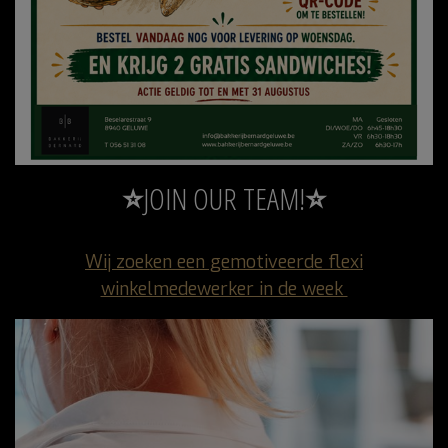
⭐
JOIN OUR TEAM!
⭐
Wij zoeken een gemotiveerde flexi
winkelmedewerker in de week