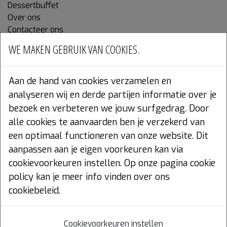
Dessertbuffet
Over ons
Contacteer ons
WE MAKEN GEBRUIK VAN COOKIES.
OPENINGSUREN
MAANDAG
Gesloten
Aan de hand van cookies verzamelen en
DI - DO
6:45 - 18:30
analyseren wij en derde partijen informatie over je
VR
6:30 - 18:30
bezoek en verbeteren we jouw surfgedrag. Door
ZA - ZO
6:30 - 17:00
alle cookies te aanvaarden ben je verzekerd van
een optimaal functioneren van onze website. Dit
aanpassen aan je eigen voorkeuren kan via
Jaarlijks verlof:
cookievoorkeuren instellen. Op onze pagina cookie
11 juli 2026 t.e.m. 3 augustus 2026
policy kan je meer info vinden over ons
WETTELIJK
cookiebeleid.
Privacy voorwaarden
Cookie policy
Cookievoorkeuren instellen