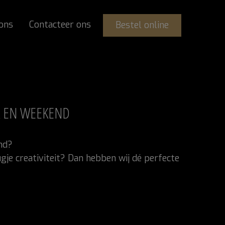
ons
Contacteer ons
Bestel online
K EN WEEKEND
nd?
ugje creativiteit? Dan hebben wij dé perfecte