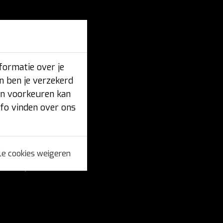
tand
ef bezig te zijn
formatie over je
n ben je verzekerd
en voorkeuren kan
nfo vinden over ons
le cookies weigeren
vaste job