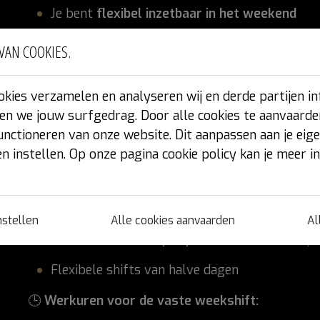
Je bent
flexibel inzetbaar in het weekend
Je houdt van aanpakken en hebt
gezond vers
VAN COOKIES.
Je vindt het leuk om zowel praktisch als creati
kies verzamelen en analyseren wij en derde partijen in
en we jouw surfgedrag. Door alle cookies te aanvaarde
🎯 WAT BIEDEN WIJ JOU?
unctioneren van onze website. Dit aanpassen aan je eig
n instellen. Op onze pagina cookie policy kan je meer i
Een
leuke en afwisselende flexijob
Een gezellige werksfeer in een toffe winkel
nstellen
Al
Ideaal om
een centje bij te verdienen
naast je 
Flexibele shifts van halve dagen
🕒
Werkuren voor de vaste weekshift: